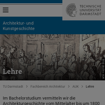
Menü öffnen
Architektur- und
Kunstgeschichte
Bild: Archiv AUK
Lehre
Sie befinden sich hier:
TU Darmstadt
Fachbereich Architektur
AUK
Lehre
Im Bachelorstudium vermitteln wir die
Architekturgeschichte vom Mittelalter bis um 1800