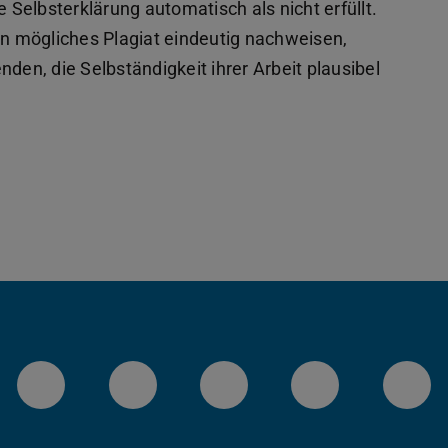
e Selbsterklärung automatisch als nicht erfüllt.
in mögliches Plagiat eindeutig nachweisen,
den, die Selbständigkeit ihrer Arbeit plausibel
Datei)
 in neuem Tab geöffnet)
LinkedIn-Seite der TU Darmstadt
Instagram-Kanal der TU 
Bluesky-Kanal de
Facebook-
You