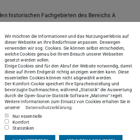
 den historischen Fachgebieten des Bereichs A
ür die eine wie für die andere Form der
egeln, die einzuhalten sind, damit eine Arbeit
Wir möchten die Informationen und das Nutzungserlebnis auf
dieser Webseite an Ihre Bedürfnisse anpassen. Deswegen
verwenden wir sog. Cookies. Sie können selbst entscheiden,
lem für den professionellen Umgang mit
welche Cookies genau bei Ihrem Besuch unserer Webseiten
gesetzt werden sollen.
ren, korrektes Zitieren und Nachweisen von
Einige Cookies sind für den Abruf der Website notwendig, damit
diese auf Ihrem Endgerät richtig anzeigen werden kann. Diese
essentiellen Cookies können nicht abgewählt werden.
Der Komfort-Cookie speichert Ihre Spracheinstellung und
ise zu Recherche, Beschaffung und Auswertung
bevorzugte Suchmaschine, während „Statistik“ die Auswertung
fassen von Texten erleichtern, die zumindest in
durch die Open-Source-Statistik-Software „Matomo“ regelt.
Weitere Informationen zum Einsatz von Cookies erhalten Sie in
ien genügen. Kenntnis und Anwendung der darin
unserer
Datenschutzerklärung
.
 Voraussetzung für die Anerkennung Ihrer
Nur essentielle
Komfort
 Fachgruppe A. Machen Sie sich daher bitte
Statistiken
okuments vertraut. Gern darf die zugehörige