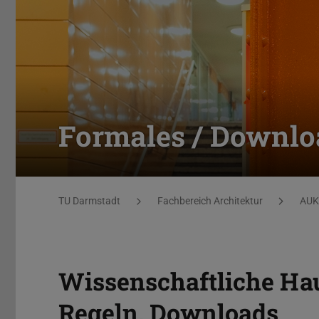
Formales / Downlo
Sie befinden sich hier:
TU Darmstadt
Fachbereich Architektur
AUK
Wissenschaftliche Hau
Regeln, Downloads