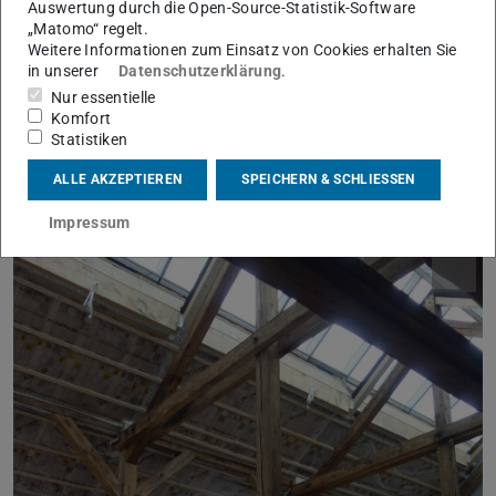
Auswertung durch die Open-Source-Statistik-Software
ausgewählten Beispielen nachzuvollziehen. Wir besuchen
„Matomo“ regelt.
Weitere Informationen zum Einsatz von Cookies erhalten Sie
gemeinsam die Kunsthalle Darmstadt, das Hessische
in unserer
Datenschutzerklärung
.
Landesmuseum Darmstadt sowie das Architekturbüro
Nur essentielle
„Bach Dolder“, das sich unter anderem auf die Gestaltung
Komfort
Statistiken
von Ausstellungen spezialisiert hat.
english
ALLE AKZEPTIEREN
SPEICHERN & SCHLIESSEN
Impressum