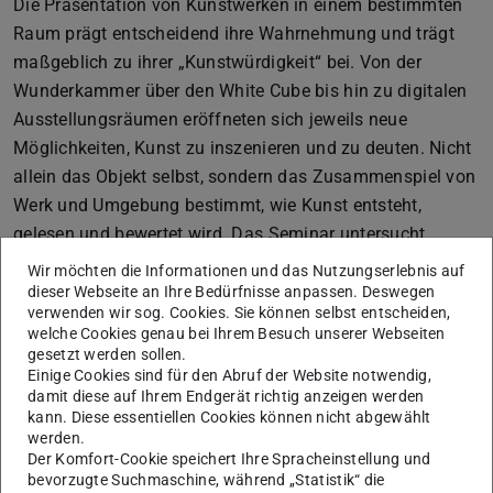
Die Präsentation von Kunstwerken in einem bestimmten
Raum prägt entscheidend ihre Wahrnehmung und trägt
maßgeblich zu ihrer „Kunstwürdigkeit“ bei. Von der
Wunderkammer über den White Cube bis hin zu digitalen
Ausstellungsräumen eröffneten sich jeweils neue
Möglichkeiten, Kunst zu inszenieren und zu deuten. Nicht
allein das Objekt selbst, sondern das Zusammenspiel von
Werk und Umgebung bestimmt, wie Kunst entsteht,
gelesen und bewertet wird. Das Seminar untersucht
dieses Verhältnis aus kunsttheoretischer, soziologischer
Wir möchten die Informationen und das Nutzungserlebnis auf
und architekturhistorischer Perspektive. Dabei werden
dieser Webseite an Ihre Bedürfnisse anpassen. Deswegen
verwenden wir sog. Cookies. Sie können selbst entscheiden,
sowohl Fragen nach der Geschichte von
welche Cookies genau bei Ihrem Besuch unserer Webseiten
Ausstellungsräumen als auch nach den politischen
gesetzt werden sollen.
Einige Cookies sind für den Abruf der Website notwendig,
Dimensionen von Ausstellungen gestellt: Wer legt fest,
damit diese auf Ihrem Endgerät richtig anzeigen werden
was als kunstwürdig gilt und welche Rolle spielt der Raum
kann. Diese essentiellen Cookies können nicht abgewählt
in dieser Zuschreibung? Ergänzt wird das Seminar durch
werden.
Der Komfort-Cookie speichert Ihre Spracheinstellung und
Exkursionen, die es den Teilnehmenden ermöglichen, die
bevorzugte Suchmaschine, während „Statistik“ die
Wechselwirkung von Kunst und Raum unmittelbar an