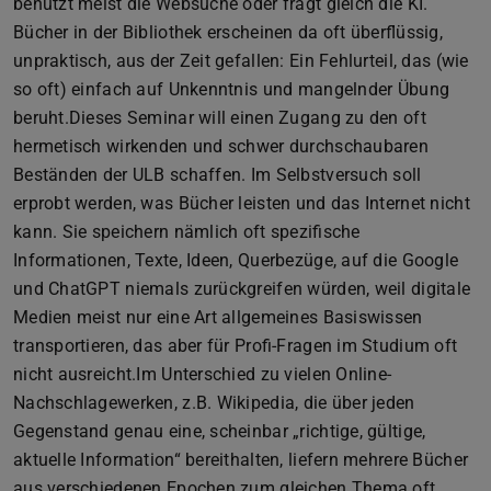
benutzt meist die Websuche oder fragt gleich die KI.
Bücher in der Bibliothek erscheinen da oft überflüssig,
unpraktisch, aus der Zeit gefallen: Ein Fehlurteil, das (wie
so oft) einfach auf Unkenntnis und mangelnder Übung
beruht.Dieses Seminar will einen Zugang zu den oft
hermetisch wirkenden und schwer durchschaubaren
Beständen der ULB schaffen. Im Selbstversuch soll
erprobt werden, was Bücher leisten und das Internet nicht
kann. Sie speichern nämlich oft spezifische
Informationen, Texte, Ideen, Querbezüge, auf die Google
und ChatGPT niemals zurückgreifen würden, weil digitale
Medien meist nur eine Art allgemeines Basiswissen
transportieren, das aber für Profi-Fragen im Studium oft
nicht ausreicht.Im Unterschied zu vielen Online-
Nachschlagewerken, z.B. Wikipedia, die über jeden
Gegenstand genau eine, scheinbar „richtige, gültige,
aktuelle Information“ bereithalten, liefern mehrere Bücher
aus verschiedenen Epochen zum gleichen Thema oft