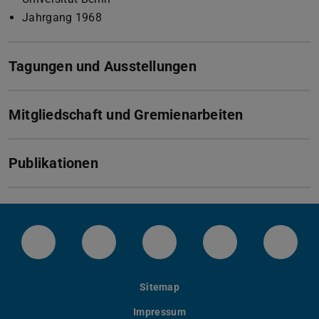
Jahrgang 1968
Tagungen und Ausstellungen
Mitgliedschaft und Gremienarbeiten
Publikationen
LinkedIn-Seite der TU Darmstadt
Instagram-Kanal der TU Darmstad
Bluesky-Kanal der TU D
Facebook-Seite
YouTu
Sitemap
Impressum