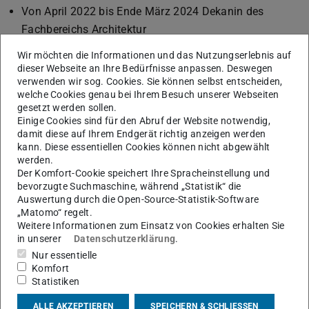
Von April 2022 bis Ende März 2024 Dekanin des
Fachbereichs Architektur
Seit 2020 stellvertretende Sprecherin des LOEWE-
Wir möchten die Informationen und das Nutzungserlebnis auf
Schwerpunkts
"Architekturen des Ordnens"
dieser Webseite an Ihre Bedürfnisse anpassen. Deswegen
verwenden wir sog. Cookies. Sie können selbst entscheiden,
Seit Januar 2017 Professorin für Architektur- und
welche Cookies genau bei Ihrem Besuch unserer Webseiten
Kunstgeschichte am Fachbereich Architektur der
gesetzt werden sollen.
Technischen Universität Darmstadt
Einige Cookies sind für den Abruf der Website notwendig,
damit diese auf Ihrem Endgerät richtig anzeigen werden
2016 Wissenschaftliche Mitarbeiterin und
kann. Diese essentiellen Cookies können nicht abgewählt
Koordinatorin der Interdisziplinären Arbeitsgruppe
werden.
„Historische Gärten im Klimawandel“ an der Berlin-
Der Komfort-Cookie speichert Ihre Spracheinstellung und
bevorzugte Suchmaschine, während „Statistik“ die
Brandenburgischen Akademie der Wissenschaften
Auswertung durch die Open-Source-Statistik-Software
2013–2015 Projektleiterin des DFG-Projekts „Baukunst
„Matomo“ regelt.
Weitere Informationen zum Einsatz von Cookies erhalten Sie
und Wissenschaft – Architektenausbildung um 1800
in unserer
Datenschutzerklärung
.
am Beispiel der Berliner Bauakademie“ (Eigene Stelle)
Nur essentielle
an der Freien Universität Berlin
Komfort
April 2013 – Juni 2013 Stipendiatin der Stiftung
Statistiken
Weimarer Klassik, Forschungsthema: Klassizismus und
ALLE AKZEPTIEREN
SPEICHERN & SCHLIESSEN