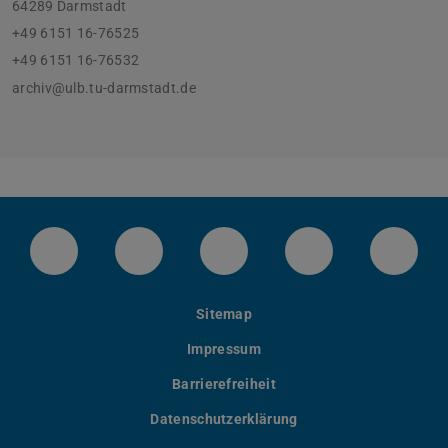
64289 Darmstadt
+49 6151 16-76525
+49 6151 16-76532
archiv@ulb.tu-darmstadt.de
LinkedIn-Seite der TU Darmstadt
Instagram-Kanal der TU Darmstad
Bluesky-Kanal der TU D
Facebook-Seite
YouTu
Sitemap
Impressum
Barrierefreiheit
Datenschutzerklärung