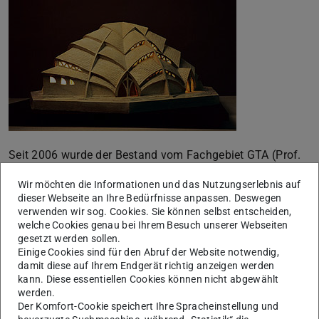
Seit 2006 wurde der Bestand vom Fachgebiet GTA (Prof.
Dr. Werner Durth) systematisch in einer Datenbank
Wir möchten die Informationen und das Nutzungserlebnis auf
erfasst. Die Leitung dieses DFG-geförderten
dieser Webseite an Ihre Bedürfnisse anpassen. Deswegen
Katalogisierungsprojektes lag bei Dr. Sandra Wagner-
verwenden wir sog. Cookies. Sie können selbst entscheiden,
welche Cookies genau bei Ihrem Besuch unserer Webseiten
Conzelmann.
gesetzt werden sollen.
Einige Cookies sind für den Abruf der Website notwendig,
2017 wurden die Bestände des Archivs erstmals in einer
damit diese auf Ihrem Endgerät richtig anzeigen werden
von der Wüstenrot-Stiftung unterstützten, viel beachteten
kann. Diese essentiellen Cookies können nicht abgewählt
Ausstellung in Berlin, Karlsruhe und Darmstadt der
werden.
Der Komfort-Cookie speichert Ihre Spracheinstellung und
interessierten Öffentlichkeit zugänglich gemacht.